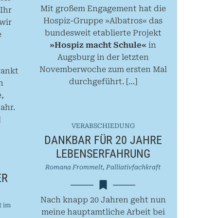
Mit großem Engagement hat die
Ihr
Hospiz-Gruppe »Albatros« das
wir
bundesweit etablierte Projekt
e
»Hospiz macht Schule«
in
Augsburg in der letzten
Novemberwoche zum ersten Mal
rankt
durchgeführt.
[…]
n
,
ahr.
]
VERABSCHIEDUNG
DANKBAR FÜR 20 JAHRE
LEBENSERFAHRUNG
Romana Frommelt, Palliativfachkraft
ER
Nach knapp 20 Jahren geht nun
t im
meine hauptamtliche Arbeit bei