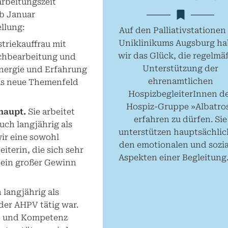
arbeitungszeit
ab Januar
llung:
Auf den Palliativstationen
Uniklinikums Augsburg h
striekauffrau mit
wir das Glück, die regelmä
achbearbeitung und
Unterstützung der
 Energie und Erfahrung
ehrenamtlichen
das neue Themenfeld
HospizbegleiterInnen d
Hospiz-Gruppe »Albatro
haupt.
Sie arbeitet
erfahren zu dürfen. Sie
auch langjährig als
unterstützen hauptsächlic
wir eine sowohl
den emotionalen und sozi
iterin, die sich sehr
Aspekten einer Begleitung.
h ein großer Gewinn
 langjährig als
 der AHPV tätig war.
ft und Kompetenz