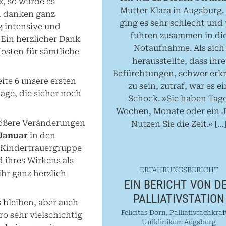
«, so wurde es
Mutter Klara in Augsburg. 
nd danken ganz
ging es sehr schlecht und 
g intensive und
fuhren zusammen in di
 Ein herzlicher Dank
Notaufnahme. Als sich
Kosten für sämtliche
herausstellte, dass ihre
Befürchtungen, schwer erk
eite 6 unsere ersten
zu sein, zutraf, war es ei
age, die sicher noch
Schock. »Sie haben Tage
Wochen, Monate oder ein J
rößere Veränderungen
Nutzen Sie die Zeit.« […
 Januar
in den
er Kindertrauergruppe
d ihres Wirkens als
ERFAHRUNGSBERICHT
ihr ganz herzlich
EIN BERICHT VON D
PALLIATIVSTATION
s bleiben, aber auch
Felicitas Dorn, Palliativfachkraf
ro sehr vielschichtig
Uniklinikum Augsburg