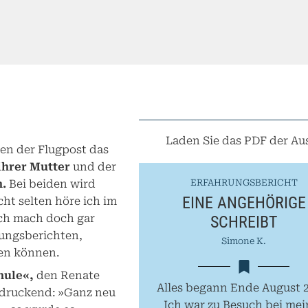
Laden Sie das PDF der Aus
en der Flugpost das
ihrer Mutter
und der
ERFAHRUNGSBERICHT
n.
Bei beiden wird
EINE ANGEHÖRIGE
cht selten höre ich im
SCHREIBT
Ich mach doch gar
rungsberichten,
Simone K.
en können.
hule«,
den Renate
Alles begann Ende August 2
indruckend: »Ganz neu
Ich war zu Besuch bei mei