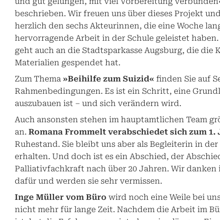
und gut gelungen, mit viel Vorbereitung verbunden
beschrieben. Wir freuen uns über dieses Projekt u
herzlich den sechs Akteurinnen, die eine Woche lan
hervorragende Arbeit in der Schule geleistet haben.
geht auch an die Stadtsparkasse Augsburg, die die 
Materialien gespendet hat.
Zum Thema
»Beihilfe zum Suizid«
finden Sie auf S
Rahmenbedingungen. Es ist ein Schritt, eine Grundl
auszubauen ist – und sich verändern wird.
Auch ansonsten stehen im hauptamtlichen Team g
an.
Romana Frommelt verabschiedet sich zum 1.
Ruhestand. Sie bleibt uns aber als Begleiterin in d
erhalten. Und doch ist es ein Abschied, der Abschie
Palliativfachkraft nach über 20 Jahren. Wir danken 
dafür und werden sie sehr vermissen.
Inge Müller vom Büro
wird noch eine Weile bei un
nicht mehr für lange Zeit. Nachdem die Arbeit im Bü