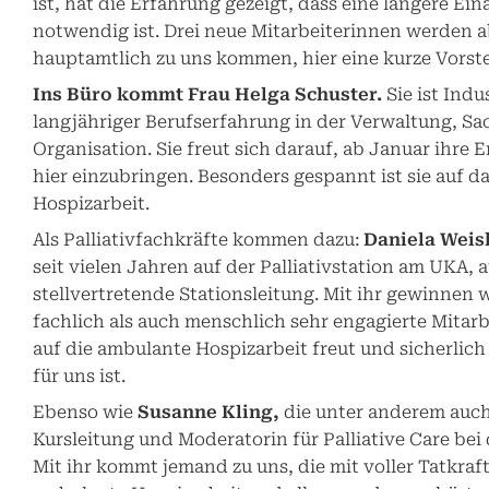
ist, hat die Erfahrung gezeigt, dass eine längere Ein
notwendig ist. Drei neue Mitarbeiterinnen werden 
hauptamtlich zu uns kommen, hier eine kurze Vorste
Ins Büro kommt Frau Helga Schuster.
Sie ist Indu
langjähriger Berufserfahrung in der Verwaltung, S
Organisation. Sie freut sich darauf, ab Januar ihre
hier einzubringen. Besonders gespannt ist sie auf 
Hospizarbeit.
Als Palliativfachkräfte kommen dazu:
Daniela Weis
seit vielen Jahren auf der Palliativstation am UKA, 
stellvertretende Stationsleitung. Mit ihr gewinnen 
fachlich als auch menschlich sehr engagierte Mitarbe
auf die ambulante Hospizarbeit freut und sicherlic
für uns ist.
Ebenso wie
Susanne Kling,
die unter anderem auch
Kursleitung und Moderatorin für Palliative Care bei
Mit ihr kommt jemand zu uns, die mit voller Tatkra